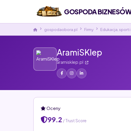
GOSPODA BIZNESÓW 
gospodaobora.pl
Firmy
Edukacja, sport 
AramiSKlep
aramisklep.pl
Oceny
99.2
/ Trust Score