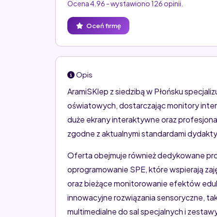
Ocena 4.96 - wystawiono 126 opinii.
Oceń firmę
Opis
AramiSKlep z siedzibą w Płońsku specjal
oświatowych, dostarczając monitory inter
duże ekrany interaktywne oraz profesjonal
zgodne z aktualnymi standardami dydakt
Oferta obejmuje również dedykowane pro
oprogramowanie SPE, które wspierają zaję
oraz bieżące monitorowanie efektów eduka
innowacyjne rozwiązania sensoryczne, tak
multimedialne do sal specjalnych i zestaw