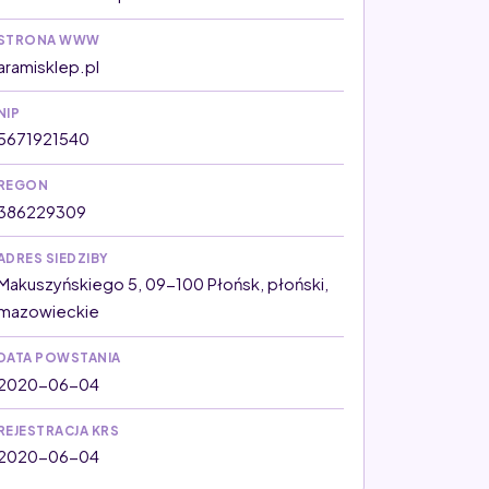
STRONA WWW
aramisklep.pl
NIP
5671921540
REGON
386229309
ADRES SIEDZIBY
Makuszyńskiego 5, 09-100 Płońsk, płoński,
mazowieckie
DATA POWSTANIA
2020-06-04
REJESTRACJA KRS
2020-06-04