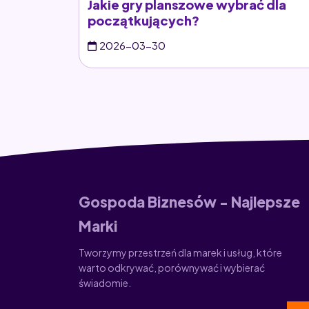
Jakie gry planszowe wybrać dla
początkujących?
2026-03-30
Gospoda Biznesów - Najlepsze
Marki
Tworzymy przestrzeń dla marek i usług, które
warto odkrywać, porównywać i wybierać
świadomie.