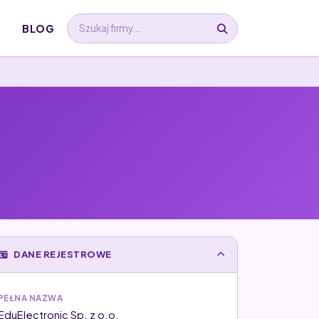
BLOG
DANE REJESTROWE
PEŁNA NAZWA
EduElectronic Sp. z o.o.