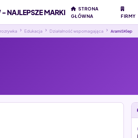
STRONA
- NAJLEPSZE MARKI
GŁÓWNA
FIRMY
i rozrywka
Edukacja
Działalność wspomagająca
AramiSKlep