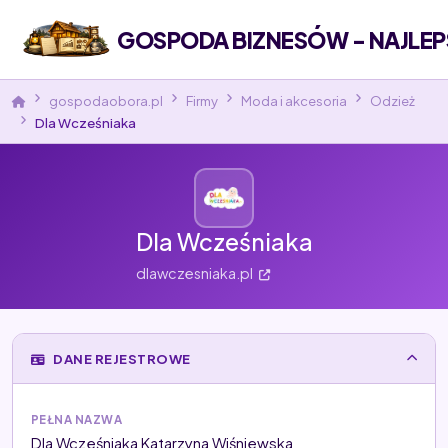
GOSPODA BIZNESÓW - NAJLEP
gospodaobora.pl
Firmy
Moda i akcesoria
Odzież
Dla Wcześniaka
Dla Wcześniaka
dlawczesniaka.pl
DANE REJESTROWE
PEŁNA NAZWA
Dla Wcześniaka Katarzyna Wiśniewska