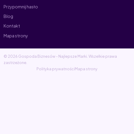
Przypomnij hasło
Blog
Kontakt
Mapa strony
© 2026 Gospoda Biznesów - Najlepsze Marki. Wszelkie prawa
zastrzeżone.
Polityka prywatności
Mapa strony