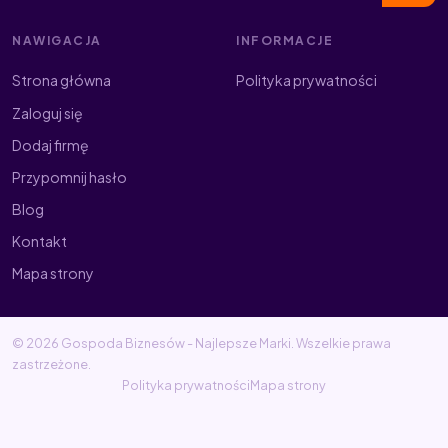
NAWIGACJA
INFORMACJE
Strona główna
Polityka prywatności
Zaloguj się
Dodaj firmę
Przypomnij hasło
Blog
Kontakt
Mapa strony
© 2026 Gospoda Biznesów - Najlepsze Marki. Wszelkie prawa
zastrzeżone.
Polityka prywatności
Mapa strony