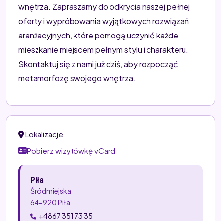
wnętrza. Zapraszamy do odkrycia naszej pełnej
oferty i wypróbowania wyjątkowych rozwiązań
aranżacyjnych, które pomogą uczynić każde
mieszkanie miejscem pełnym stylu i charakteru.
Skontaktuj się z nami już dziś, aby rozpocząć
metamorfozę swojego wnętrza.
Lokalizacje
Pobierz wizytówkę vCard
Piła
Śródmiejska
64-920 Piła
+4867 351 73 35