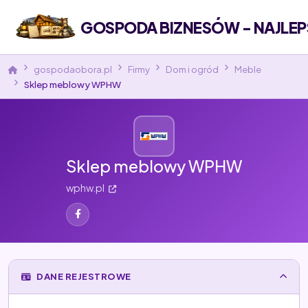
GOSPODA BIZNESÓW - NAJLEP
gospodaobora.pl
Firmy
Dom i ogród
Meble
Sklep meblowy WPHW
Sklep meblowy WPHW
wphw.pl
DANE REJESTROWE