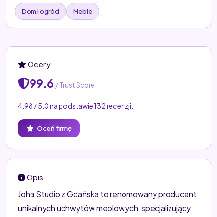
Dom i ogród
Meble
Oceny
99.6
/ Trust Score
4.98 / 5.0 na podstawie 132 recenzji.
Oceń firmę
Opis
Joha Studio z Gdańska to renomowany producent
unikalnych uchwytów meblowych, specjalizujący