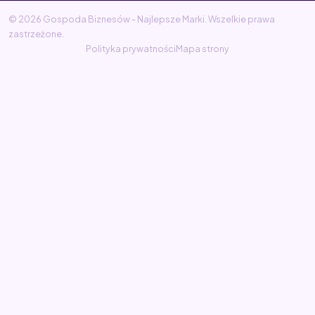
© 2026 Gospoda Biznesów - Najlepsze Marki. Wszelkie prawa
zastrzeżone.
Polityka prywatności
Mapa strony