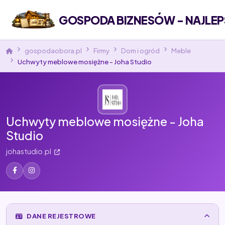
GOSPODA BIZNESÓW - NAJLEP
gospodaobora.pl
Firmy
Dom i ogród
Meble
Uchwyty meblowe mosiężne - Joha Studio
Uchwyty meblowe mosiężne - Joha
Studio
johastudio.pl
DANE REJESTROWE