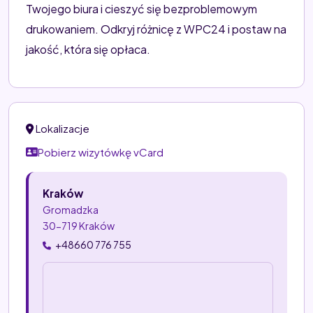
Twojego biura i cieszyć się bezproblemowym
drukowaniem. Odkryj różnicę z WPC24 i postaw na
jakość, która się opłaca.
Lokalizacje
Pobierz wizytówkę vCard
Kraków
Gromadzka
30-719 Kraków
+48660 776 755