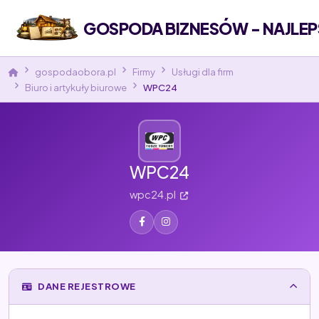
GOSPODA BIZNESÓW - NAJLEP
gospodaobora.pl
Firmy
Usługi dla firm
Biuro i artykuły biurowe
WPC24
WPC24
wpc24.pl
DANE REJESTROWE