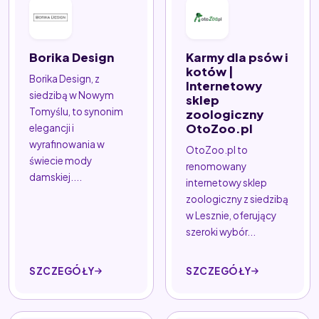
Borika Design
Karmy dla psów i
kotów |
Borika Design, z
Internetowy
siedzibą w Nowym
sklep
Tomyślu, to synonim
zoologiczny
OtoZoo.pl
elegancji i
wyrafinowania w
OtoZoo.pl to
świecie mody
renomowany
damskiej....
internetowy sklep
zoologiczny z siedzibą
w Lesznie, oferujący
szeroki wybór...
SZCZEGÓŁY
SZCZEGÓŁY