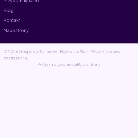
Przypomnij hasło
Blog
Kontakt
Mapa strony
© 2026 Gospoda Biznesów - Najlepsze Marki. Wszelkie prawa
zastrzeżone.
Polityka prywatności
Mapa strony