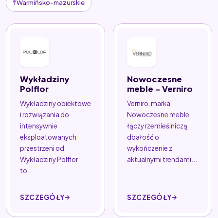
Warmińsko-mazurskie
Wykładziny
Nowoczesne
Polflor
meble - Verniro
Wykładziny obiektowe
Verniro, marka
i rozwiązania do
Nowoczesne meble,
intensywnie
łączy rzemieślniczą
eksploatowanych
dbałość o
przestrzeni od
wykończenie z
Wykładziny Polflor
aktualnymi trendami...
to...
SZCZEGÓŁY
SZCZEGÓŁY