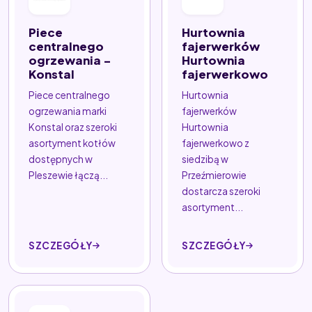
Piece
Hurtownia
centralnego
fajerwerków
ogrzewania -
Hurtownia
Konstal
fajerwerkowo
Piece centralnego
Hurtownia
ogrzewania marki
fajerwerków
Konstal oraz szeroki
Hurtownia
asortyment kotłów
fajerwerkowo z
dostępnych w
siedzibą w
Pleszewie łączą...
Przeźmierowie
dostarcza szeroki
asortyment...
SZCZEGÓŁY
SZCZEGÓŁY