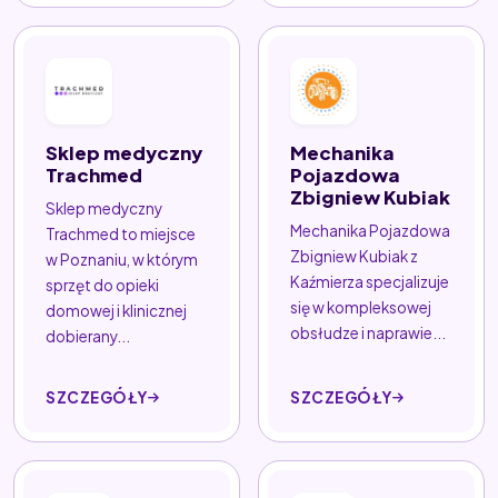
Sklep medyczny
Mechanika
Trachmed
Pojazdowa
Zbigniew Kubiak
Sklep medyczny
Mechanika Pojazdowa
Trachmed to miejsce
Zbigniew Kubiak z
w Poznaniu, w którym
Kaźmierza specjalizuje
sprzęt do opieki
się w kompleksowej
domowej i klinicznej
obsłudze i naprawie...
dobierany...
SZCZEGÓŁY
SZCZEGÓŁY