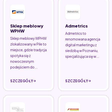
Sklep meblowy
Admetrics
WPHW
Admetrics to
Sklep meblowy WPHW
renomowana agencja
zlokalizowany w Pile to
digital marketingu z
miejsce, gdzie tradycja
siedzibą w Poznaniu,
spotyka się z
specjalizująca się w...
nowoczesnym
podejściem do...
SZCZEGÓŁY
SZCZEGÓŁY