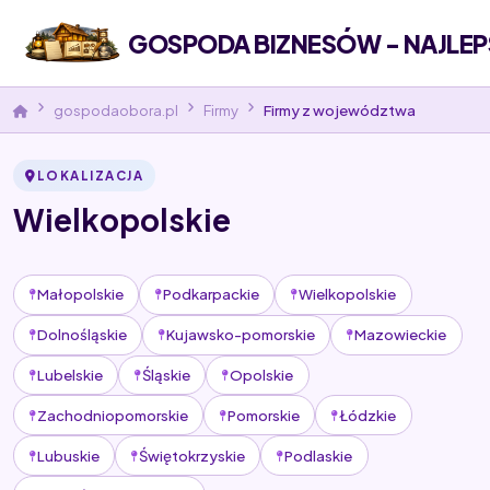
GOSPODA BIZNESÓW - NAJLEP
gospodaobora.pl
Firmy
Firmy z województwa
LOKALIZACJA
Wielkopolskie
Małopolskie
Podkarpackie
Wielkopolskie
Dolnośląskie
Kujawsko-pomorskie
Mazowieckie
Lubelskie
Śląskie
Opolskie
Zachodniopomorskie
Pomorskie
Łódzkie
Lubuskie
Świętokrzyskie
Podlaskie