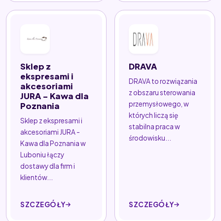
Sklep z
DRAVA
ekspresami i
DRAVA to rozwiązania
akcesoriami
z obszaru sterowania
JURA - Kawa dla
przemysłowego, w
Poznania
których liczą się
Sklep z ekspresami i
stabilna praca w
akcesoriami JURA -
środowisku...
Kawa dla Poznania w
Luboniu łączy
dostawy dla firm i
klientów...
SZCZEGÓŁY
SZCZEGÓŁY