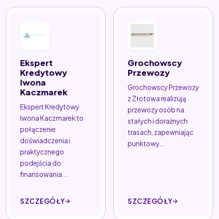
Ekspert
Grochowscy
Kredytowy
Przewozy
Iwona
Grochowscy Przewozy
Kaczmarek
z Złotowa realizują
Ekspert Kredytowy
przewozy osób na
Iwona Kaczmarek to
stałych i doraźnych
połączenie
trasach, zapewniając
doświadczenia i
punktowy...
praktycznego
podejścia do
finansowania...
SZCZEGÓŁY
SZCZEGÓŁY