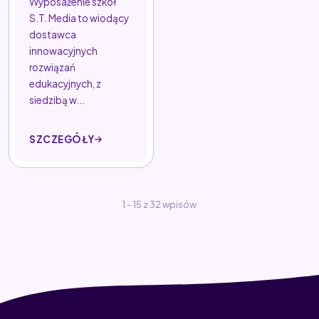
Wyposażenie szkół
S.T. Media to wiodący
dostawca
innowacyjnych
rozwiązań
edukacyjnych, z
siedzibą w...
SZCZEGÓŁY
1 - 15 z 32 wpisów