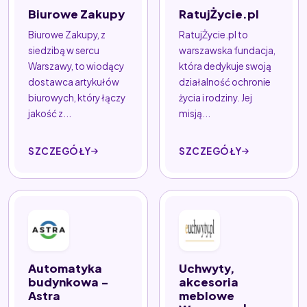
Biurowe Zakupy
RatujŻycie.pl
Biurowe Zakupy, z
RatujŻycie.pl to
siedzibą w sercu
warszawska fundacja,
Warszawy, to wiodący
która dedykuje swoją
dostawca artykułów
działalność ochronie
biurowych, który łączy
życia i rodziny. Jej
jakość z...
misją...
SZCZEGÓŁY
SZCZEGÓŁY
Automatyka
Uchwyty,
budynkowa -
akcesoria
Astra
meblowe