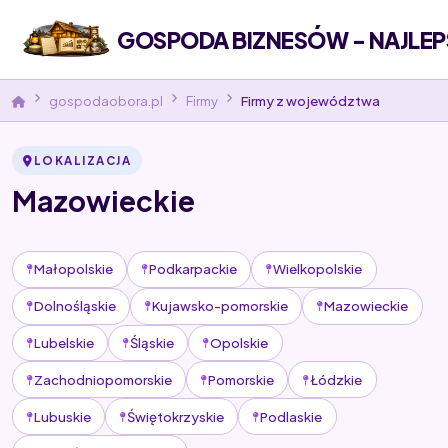
GOSPODA BIZNESÓW - NAJLEP
gospodaobora.pl
Firmy
Firmy z województwa
LOKALIZACJA
Mazowieckie
Małopolskie
Podkarpackie
Wielkopolskie
Dolnośląskie
Kujawsko-pomorskie
Mazowieckie
Lubelskie
Śląskie
Opolskie
Zachodniopomorskie
Pomorskie
Łódzkie
Lubuskie
Świętokrzyskie
Podlaskie