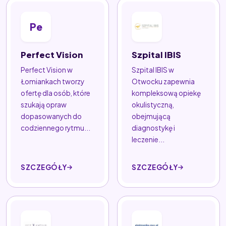
Pe
Perfect Vision
Szpital IBIS
Perfect Vision w
Szpital IBIS w
Łomiankach tworzy
Otwocku zapewnia
ofertę dla osób, które
kompleksową opiekę
szukają opraw
okulistyczną,
dopasowanych do
obejmującą
codziennego rytmu...
diagnostykę i
leczenie...
SZCZEGÓŁY
SZCZEGÓŁY