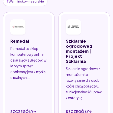
Warmińsko-mazurskie
Remedal
Szklarnie
ogrodowe z
Remedal to sklep
montażem |
komputerowy online,
Projekt
działający z Błędów, w
Szklarnia
którym sprzęt
Szklarnie ogrodowe z
dobierany jest z myślą
montażem to
o realnych...
rozwiązanie dla osób,
które chcą połączyć
funkcjonalność upraw
z estetyką...
SZCZEGÓŁY
SZCZEGÓŁY