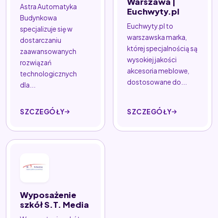
Warszawa |
Astra Automatyka
Euchwyty.pl
Budynkowa
Euchwyty.pl to
specjalizuje się w
warszawska marka,
dostarczaniu
której specjalnością są
zaawansowanych
wysokiej jakości
rozwiązań
akcesoria meblowe,
technologicznych
dostosowane do...
dla...
SZCZEGÓŁY
SZCZEGÓŁY
Wyposażenie
szkół S.T. Media