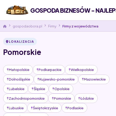
GOSPODA BIZNESÓW - NAJLEP
gospodaobora.pl
Firmy
Firmy z województwa
LOKALIZACJA
Pomorskie
Małopolskie
Podkarpackie
Wielkopolskie
Dolnośląskie
Kujawsko-pomorskie
Mazowieckie
Lubelskie
Śląskie
Opolskie
Zachodniopomorskie
Pomorskie
Łódzkie
Lubuskie
Świętokrzyskie
Podlaskie