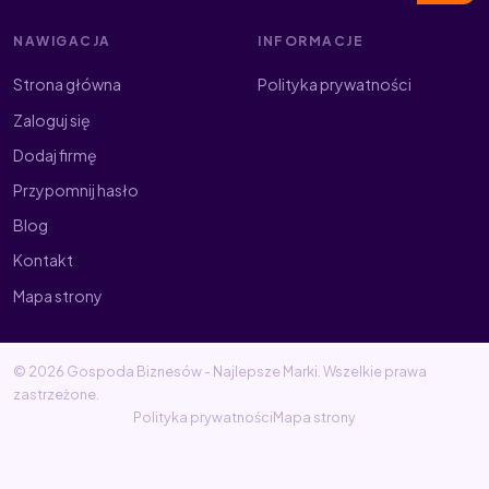
NAWIGACJA
INFORMACJE
Strona główna
Polityka prywatności
Zaloguj się
Dodaj firmę
Przypomnij hasło
Blog
Kontakt
Mapa strony
© 2026 Gospoda Biznesów - Najlepsze Marki. Wszelkie prawa
zastrzeżone.
Polityka prywatności
Mapa strony