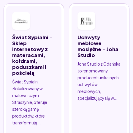
Świat Sypialni -
Uchwyty
Sklep
meblowe
internetowy z
mosiężne - Joha
materacami,
Studio
kołdrami,
Joha Studio z Gdańska
poduszkami i
to renomowany
pościelą
producent unikalnych
Świat Sypialni,
uchwytów
zlokalizowany w
meblowych,
malowniczym
specjalizujący się w...
Straszynie, oferuje
szeroką gamę
produktów, które
transformują...