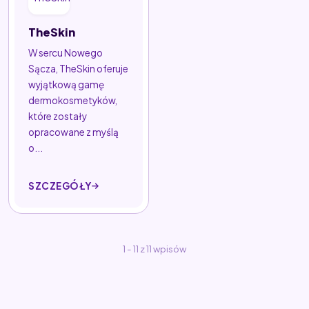
TheSkin
W sercu Nowego
Sącza, TheSkin oferuje
wyjątkową gamę
dermokosmetyków,
które zostały
opracowane z myślą
o...
SZCZEGÓŁY
1 - 11 z 11 wpisów