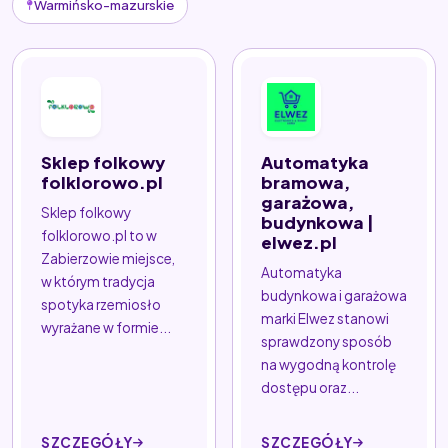
Warmińsko-mazurskie
Sklep folkowy
Automatyka
folklorowo.pl
bramowa,
garażowa,
Sklep folkowy
budynkowa |
folklorowo.pl to w
elwez.pl
Zabierzowie miejsce,
Automatyka
w którym tradycja
budynkowa i garażowa
spotyka rzemiosło
marki Elwez stanowi
wyrażane w formie...
sprawdzony sposób
na wygodną kontrolę
dostępu oraz...
SZCZEGÓŁY
SZCZEGÓŁY