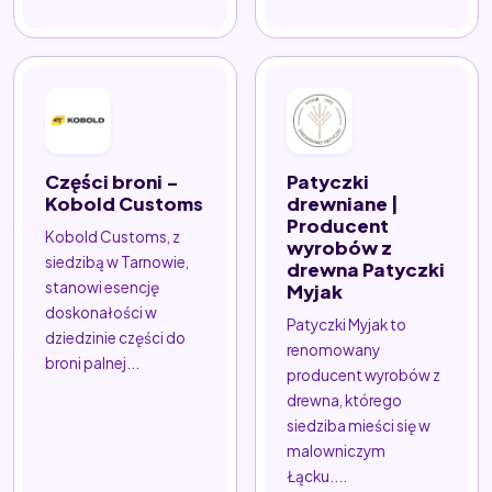
Części broni -
Patyczki
Kobold Customs
drewniane |
Producent
Kobold Customs, z
wyrobów z
siedzibą w Tarnowie,
drewna Patyczki
stanowi esencję
Myjak
doskonałości w
Patyczki Myjak to
dziedzinie części do
renomowany
broni palnej...
producent wyrobów z
drewna, którego
siedziba mieści się w
malowniczym
Łącku....