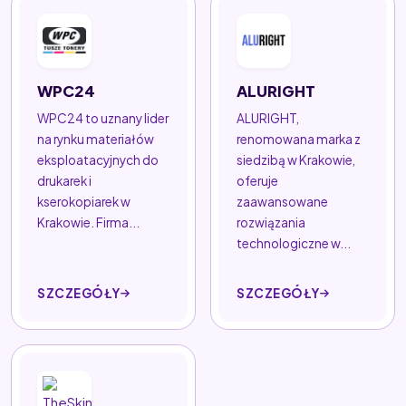
WPC24
ALURIGHT
WPC24 to uznany lider
ALURIGHT,
na rynku materiałów
renomowana marka z
eksploatacyjnych do
siedzibą w Krakowie,
drukarek i
oferuje
kserokopiarek w
zaawansowane
Krakowie. Firma...
rozwiązania
technologiczne w...
SZCZEGÓŁY
SZCZEGÓŁY