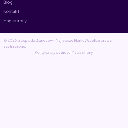
Blog
Kontakt
Mapa strony
© 2026 Gospoda Biznesów - Najlepsze Marki. Wszelkie prawa
zastrzeżone.
Polityka prywatności
Mapa strony