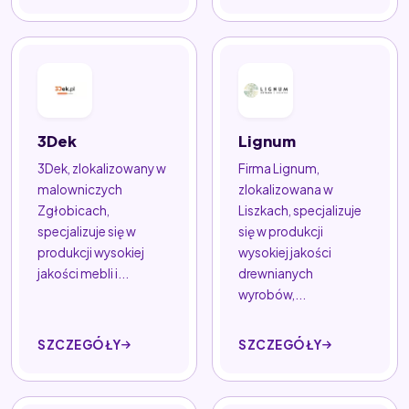
3Dek
Lignum
3Dek, zlokalizowany w
Firma Lignum,
malowniczych
zlokalizowana w
Zgłobicach,
Liszkach, specjalizuje
specjalizuje się w
się w produkcji
produkcji wysokiej
wysokiej jakości
jakości mebli i...
drewnianych
wyrobów,...
SZCZEGÓŁY
SZCZEGÓŁY