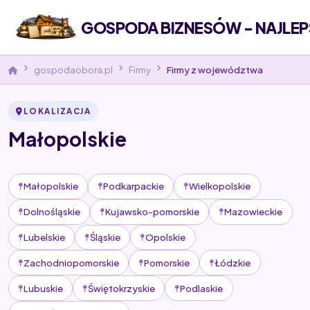
GOSPODA BIZNESÓW - NAJLEP
gospodaobora.pl
Firmy
Firmy z województwa
LOKALIZACJA
Małopolskie
Małopolskie
Podkarpackie
Wielkopolskie
Dolnośląskie
Kujawsko-pomorskie
Mazowieckie
Lubelskie
Śląskie
Opolskie
Zachodniopomorskie
Pomorskie
Łódzkie
Lubuskie
Świętokrzyskie
Podlaskie