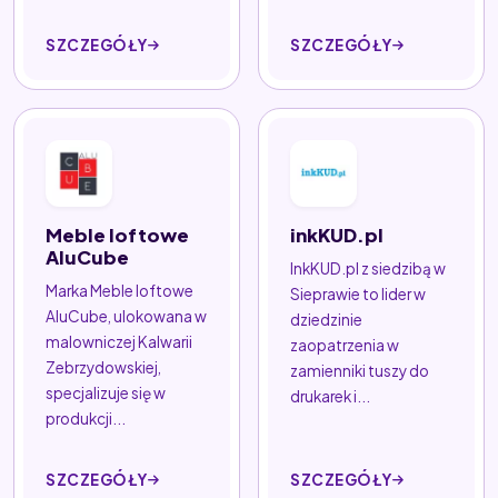
SZCZEGÓŁY
SZCZEGÓŁY
Meble loftowe
inkKUD.pl
AluCube
InkKUD.pl z siedzibą w
Marka Meble loftowe
Sieprawie to lider w
AluCube, ulokowana w
dziedzinie
malowniczej Kalwarii
zaopatrzenia w
Zebrzydowskiej,
zamienniki tuszy do
specjalizuje się w
drukarek i...
produkcji...
SZCZEGÓŁY
SZCZEGÓŁY