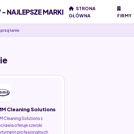
STRONA
- NAJLEPSZE MARKI
GŁÓWNA
FIRMY
sprzątanie
ie
M Cleaning Solutions
 Cleaning Solutions z
cławia oferuje szeroki
rtyment profesjonalnych