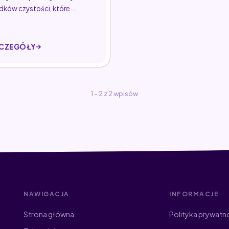
dków czystości, które...
CZEGÓŁY
1 - 2 z 2 wpisów
NAWIGACJA
INFORMACJE
Strona główna
Polityka prywatn