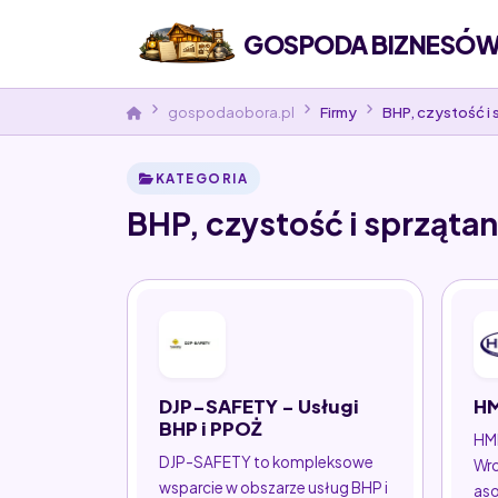
GOSPODA BIZNESÓW 
gospodaobora.pl
Firmy
BHP, czystość i 
KATEGORIA
BHP, czystość i sprzątan
DJP-SAFETY - Usługi
HM
BHP i PPOŻ
HMM
DJP-SAFETY to kompleksowe
Wro
wsparcie w obszarze usług BHP i
aso