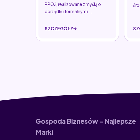
PPOŻ, realizowane z myślą o
śro
porządku formalnym i...
SZCZEGÓŁY
SZ
Gospoda Biznesów - Najlepsze
Marki