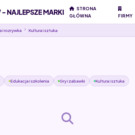
STRONA
- NAJLEPSZE MARKI
GŁÓWNA
FIRMY
a i rozrywka
Kultura i sztuka
Edukacja i szkolenia
Gry i zabawki
Kultura i sztuka