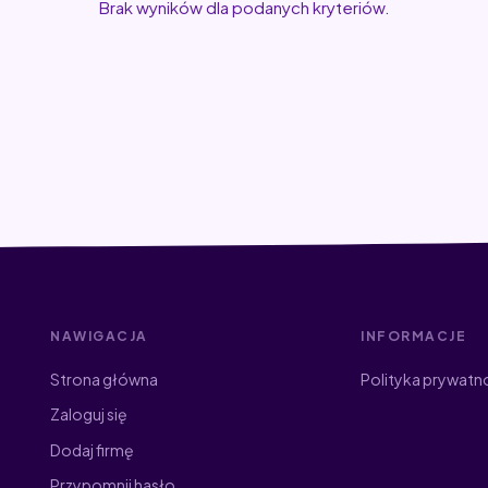
Brak wyników dla podanych kryteriów.
NAWIGACJA
INFORMACJE
Strona główna
Polityka prywatn
Zaloguj się
Dodaj firmę
Przypomnij hasło