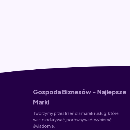
Gospoda Biznesów - Najlepsze
Marki
Tworzymy przestrzeń dla marek i usług, które
warto odkrywać, porównywać i wybierać
świadomie.