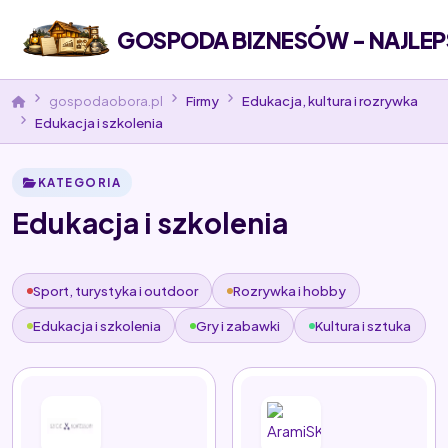
GOSPODA BIZNESÓW - NAJLEP
gospodaobora.pl
Firmy
Edukacja, kultura i rozrywka
Edukacja i szkolenia
KATEGORIA
Edukacja i szkolenia
Sport, turystyka i outdoor
Rozrywka i hobby
Edukacja i szkolenia
Gry i zabawki
Kultura i sztuka