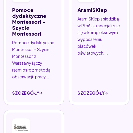
Pomoce
AramiSKlep
dydaktyczne
AramiSKlep z siedzibą
Montessori -
w Płońsku specjalizuje
Szycie
się w kompleksowym
Montessori
wyposażeniu
Pomoce dydaktyczne
placówek
Montessori – Szycie
oświatowych,...
Montessori z
Warszawy łączy
rzemiosło z metodą
obserwacji i pracy...
SZCZEGÓŁY
SZCZEGÓŁY