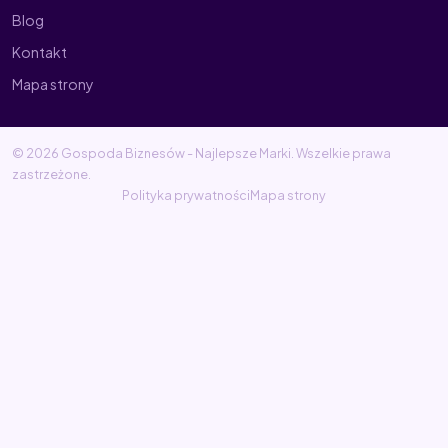
Blog
Kontakt
Mapa strony
© 2026 Gospoda Biznesów - Najlepsze Marki. Wszelkie prawa
zastrzeżone.
Polityka prywatności
Mapa strony