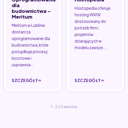
dla
Hostopedia oferuje
budownictwa -
hosting WWW
Meritum
dostosowany do
Meritum w Lublinie
potrzeb firm i
dostarcza
projektów
oprogramowanie dla
działających w
budownictwa, które
modelu zawsze...
porządkuje procesy
kosztowe i
usprawnia...
SZCZEGÓŁY
SZCZEGÓŁY
1 - 2 z 2 wpisów