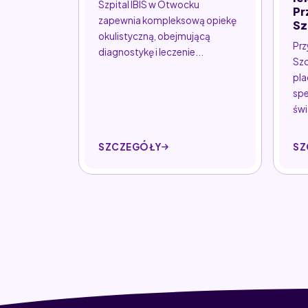
Szpital IBIS w Otwocku
Pr
zapewnia kompleksową opiekę
Sz
okulistyczną, obejmującą
Prz
diagnostykę i leczenie...
Szc
pl
spe
świ
SZCZEGÓŁY
SZ