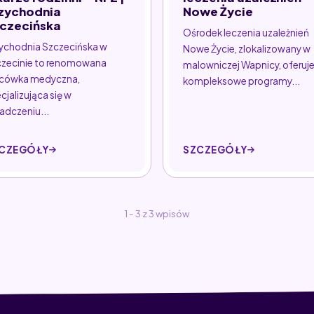
zychodnia
Nowe Życie
czecińska
Ośrodek leczenia uzależnień
ychodnia Szczecińska w
Nowe Życie, zlokalizowany w
zecinie to renomowana
malowniczej Wapnicy, oferuj
acówka medyczna,
kompleksowe programy...
cjalizująca się w
adczeniu...
CZEGÓŁY
SZCZEGÓŁY
1 - 3 z 3 wpisów