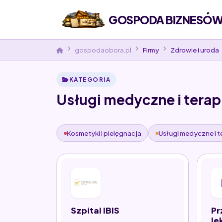
GOSPODA BIZNESÓW 
gospodaobora.pl
Firmy
Zdrowie i uroda
KATEGORIA
Usługi medyczne i terap
Kosmetyki i pielęgnacja
Usługi medyczne i t
Szpital IBIS
Pr
le