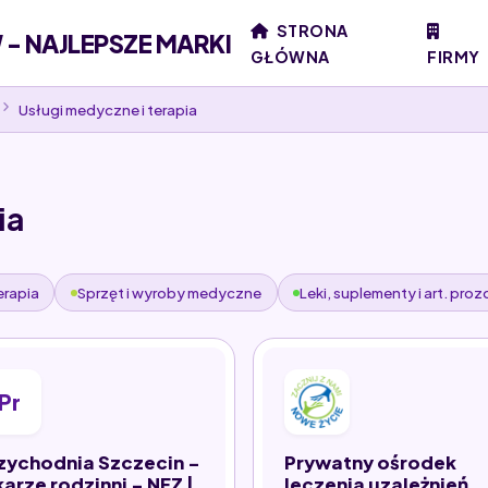
STRONA
- NAJLEPSZE MARKI
GŁÓWNA
FIRMY
Usługi medyczne i terapia
ia
erapia
Sprzęt i wyroby medyczne
Leki, suplementy i art. pr
Pr
zychodnia Szczecin -
Prywatny ośrodek
karze rodzinni - NFZ |
leczenia uzależnień