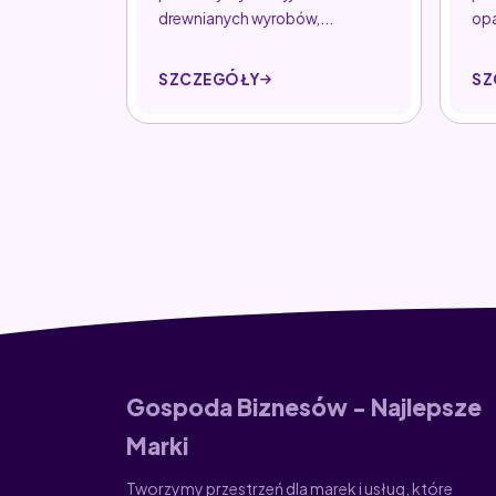
drewnianych wyrobów,...
opa
SZCZEGÓŁY
SZ
Gospoda Biznesów - Najlepsze
Marki
Tworzymy przestrzeń dla marek i usług, które