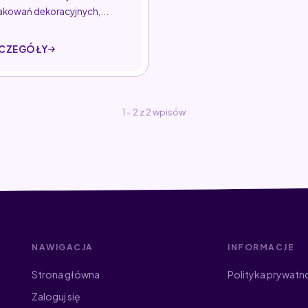
kowań dekoracyjnych,...
CZEGÓŁY
1 - 2 z 2 wpisów
NAWIGACJA
INFORMACJE
Strona główna
Polityka prywatn
Zaloguj się