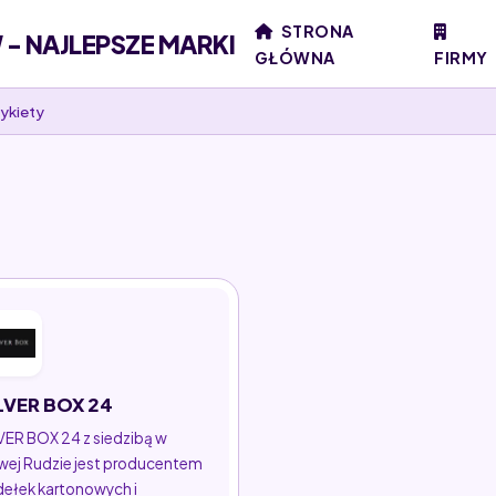
STRONA
- NAJLEPSZE MARKI
GŁÓWNA
FIRMY
ykiety
LVER BOX 24
VER BOX 24 z siedzibą w
ej Rudzie jest producentem
ełek kartonowych i