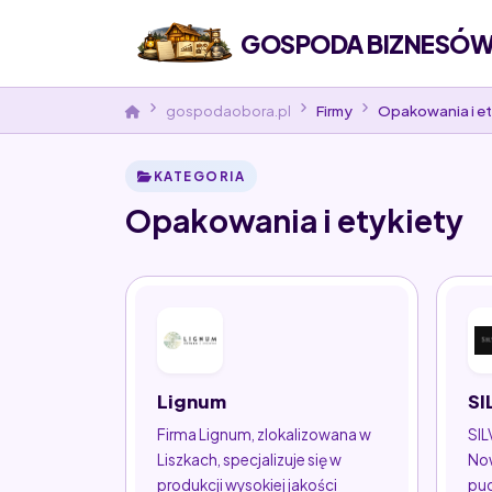
GOSPODA BIZNESÓW 
gospodaobora.pl
Firmy
Opakowania i et
KATEGORIA
Opakowania i etykiety
Lignum
SI
Firma Lignum, zlokalizowana w
SIL
Liszkach, specjalizuje się w
Now
produkcji wysokiej jakości
pud