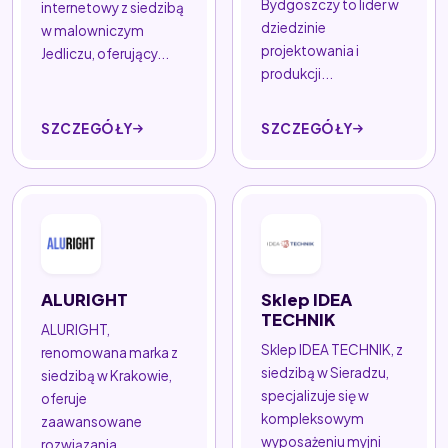
Bydgoszczy to lider w
internetowy z siedzibą
dziedzinie
w malowniczym
projektowania i
Jedliczu, oferujący...
produkcji...
SZCZEGÓŁY
SZCZEGÓŁY
ALURIGHT
Sklep IDEA
TECHNIK
ALURIGHT,
Sklep IDEA TECHNIK, z
renomowana marka z
siedzibą w Sieradzu,
siedzibą w Krakowie,
specjalizuje się w
oferuje
kompleksowym
zaawansowane
wyposażeniu myjni
rozwiązania