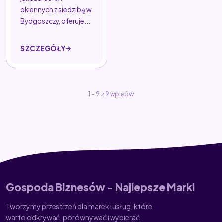
okiennych z siedzibą w
Bydgoszczy, oferuje...
SZCZEGÓŁY
1 - 9 z 9 wpisów
Gospoda Biznesów - Najlepsze Marki
Tworzymy przestrzeń dla marek i usług, które
warto odkrywać, porównywać i wybierać