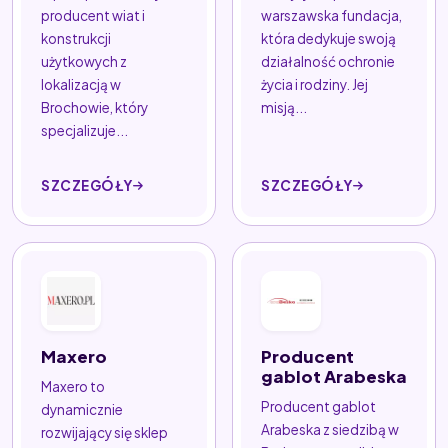
producent wiat i
warszawska fundacja,
konstrukcji
która dedykuje swoją
użytkowych z
działalność ochronie
lokalizacją w
życia i rodziny. Jej
Brochowie, który
misją...
specjalizuje...
SZCZEGÓŁY
SZCZEGÓŁY
Maxero
Producent
gablot Arabeska
Maxero to
Producent gablot
dynamicznie
Arabeska z siedzibą w
rozwijający się sklep