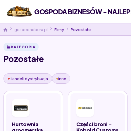
GOSPODA BIZNESÓW - NAJLEP
gospodaobora.pl
Firmy
Pozostałe
KATEGORIA
Pozostałe
Handel i dystrybucja
Inne
Hurtownia
Części broni -
groomerska
Kobold Customs