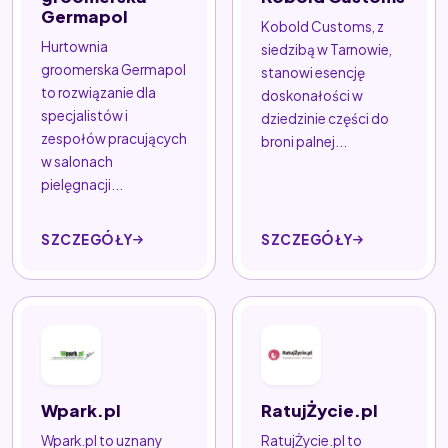
Germapol
Kobold Customs, z
Hurtownia
siedzibą w Tarnowie,
groomerska Germapol
stanowi esencję
to rozwiązanie dla
doskonałości w
specjalistów i
dziedzinie części do
zespołów pracujących
broni palnej...
w salonach
pielęgnacji...
SZCZEGÓŁY
SZCZEGÓŁY
Wpark.pl
RatujŻycie.pl
Wpark.pl to uznany
RatujŻycie.pl to