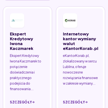
Ekspert
Internetowy
Kredytowy
kantor wymiany
Iwona
walut
Kaczmarek
eKantorKorab.pl
Ekspert Kredytowy
eKantorKorab.pl,
Iwona Kaczmarek to
zlokalizowany w sercu
połączenie
Lublina, oferuje
doświadczenia i
nowoczesne
praktycznego
rozwiązania finansowe
podejścia do
w zakresie wymiany...
finansowania...
SZCZEGÓŁY
SZCZEGÓŁY