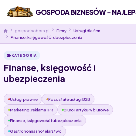
GOSPODA BIZNESÓW - NAJLEP
gospodaobora.pl
Firmy
Usługi dla firm
Finanse, księgowość i ubezpieczenia
KATEGORIA
Finanse, księgowość i
ubezpieczenia
Usługi prawne
Pozostałe usługi B2B
Marketing, reklama i PR
Biuro i artykuły biurowe
Finanse, księgowość i ubezpieczenia
Gastronomia i hotelarstwo