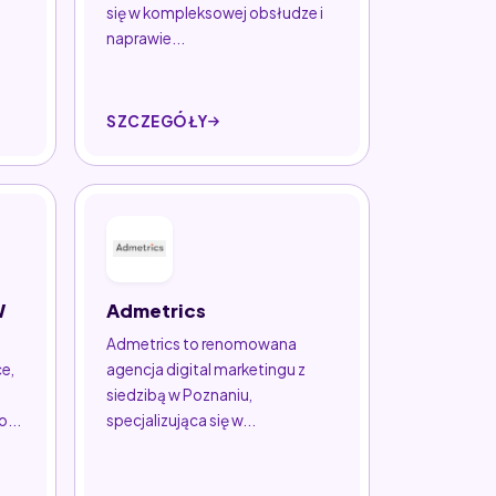
się w kompleksowej obsłudze i
naprawie...
SZCZEGÓŁY
W
Admetrics
Admetrics to renomowana
ce,
agencja digital marketingu z
siedzibą w Poznaniu,
...
specjalizująca się w...