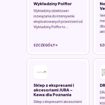
Wykładziny Polflor
No
Ve
Wykładziny obiektowe i
Ver
rozwiązania do intensywnie
meb
eksploatowanych przestrzeni od
dba
Wykładziny Polflor to...
akt
SZCZEGÓŁY
SZ
Sklep z ekspresami i
D
akcesoriami JURA -
DRA
Kawa dla Poznania
ste
Sklep z ekspresami i akcesoriami
któ