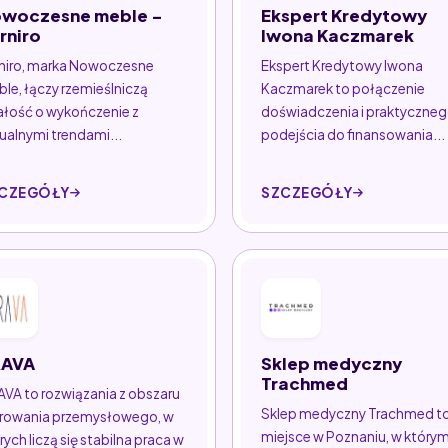
woczesne meble -
Ekspert Kredytowy
rniro
Iwona Kaczmarek
niro, marka Nowoczesne
Ekspert Kredytowy Iwona
le, łączy rzemieślniczą
Kaczmarek to połączenie
łość o wykończenie z
doświadczenia i praktyczne
ualnymi trendami...
podejścia do finansowania...
CZEGÓŁY
SZCZEGÓŁY
RAVA
Sklep medyczny
Trachmed
VA to rozwiązania z obszaru
Sklep medyczny Trachmed t
rowania przemysłowego, w
miejsce w Poznaniu, w który
rych liczą się stabilna praca w