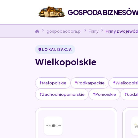
GOSPODA BIZNESÓW 
gospodaobora.pl
Firmy
Firmy z wojewó
LOKALIZACJA
Wielkopolskie
Małopolskie
Podkarpackie
Wielkopols
Zachodniopomorskie
Pomorskie
Łódz