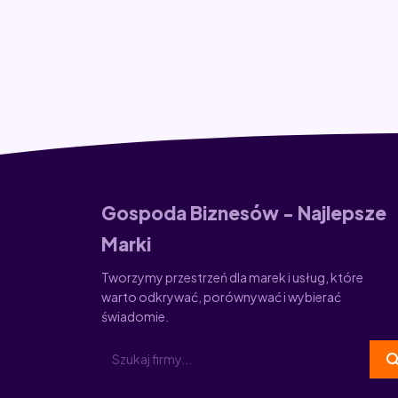
Gospoda Biznesów - Najlepsze
Marki
Tworzymy przestrzeń dla marek i usług, które
warto odkrywać, porównywać i wybierać
świadomie.