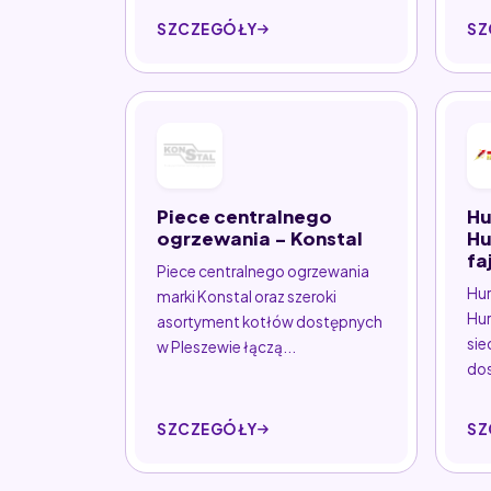
SZCZEGÓŁY
SZ
Piece centralnego
Hu
ogrzewania - Konstal
Hu
fa
Piece centralnego ogrzewania
Hur
marki Konstal oraz szeroki
Hur
asortyment kotłów dostępnych
sie
w Pleszewie łączą...
dos
SZCZEGÓŁY
SZ