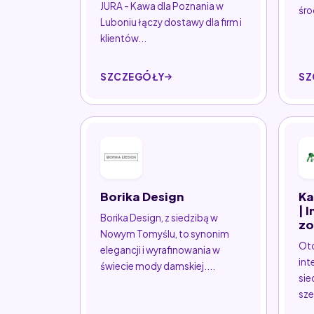
JURA - Kawa dla Poznania w
śro
Luboniu łączy dostawy dla firm i
klientów...
SZCZEGÓŁY
SZ
Borika Design
Ka
| 
Borika Design, z siedzibą w
zo
Nowym Tomyślu, to synonim
Ot
elegancji i wyrafinowania w
int
świecie mody damskiej....
sie
sze