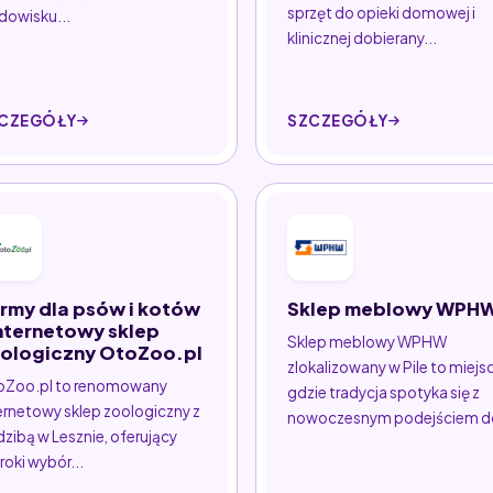
sprzęt do opieki domowej i
dowisku...
klinicznej dobierany...
CZEGÓŁY
SZCZEGÓŁY
rmy dla psów i kotów
Sklep meblowy WPH
Internetowy sklep
Sklep meblowy WPHW
ologiczny OtoZoo.pl
zlokalizowany w Pile to miejs
oZoo.pl to renomowany
gdzie tradycja spotyka się z
ernetowy sklep zoologiczny z
nowoczesnym podejściem do
dzibą w Lesznie, oferujący
roki wybór...