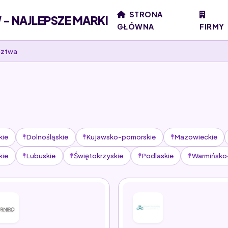
STRONA
- NAJLEPSZE MARKI
GŁÓWNA
FIRMY
dztwa
kie
Dolnośląskie
Kujawsko-pomorskie
Mazowieckie
kie
Lubuskie
Świętokrzyskie
Podlaskie
Warmińsko