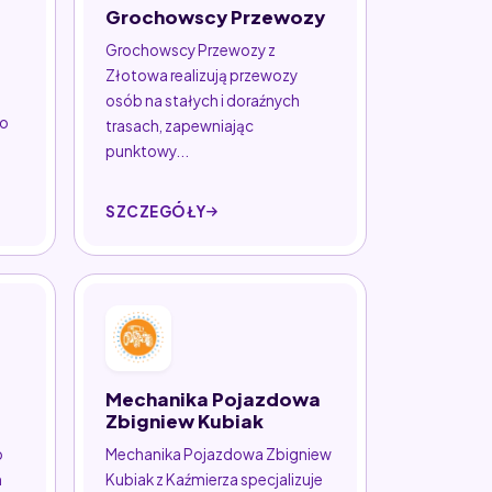
Grochowscy Przewozy
Grochowscy Przewozy z
Złotowa realizują przewozy
osób na stałych i doraźnych
go
trasach, zapewniając
punktowy...
SZCZEGÓŁY
Mechanika Pojazdowa
Zbigniew Kubiak
o
Mechanika Pojazdowa Zbigniew
m
Kubiak z Kaźmierza specjalizuje