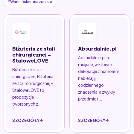
Warmińsko-mazurskie
Biżuteria ze stali
Absurdalnie.pl
chirurgicznej -
Absurdalnie.pl to
StaloweLOVE
miejsce, w którym
Biżuteria ze stali
dekoracje z humorem
chirurgicznej Biżuteria
nabierają
ze stali chirurgicznej –
codziennego
StaloweLOVE to
znaczenia, a zwykły
propozycje
przedmiot...
tworzonych z...
SZCZEGÓŁY
SZCZEGÓŁY