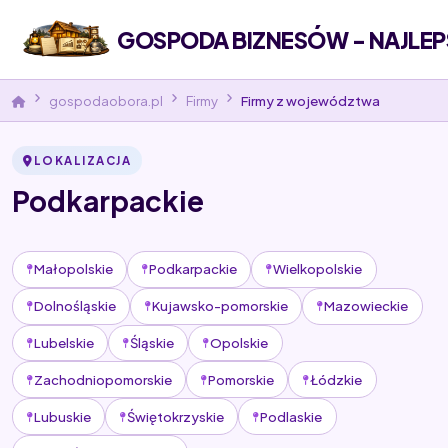
GOSPODA BIZNESÓW - NAJLEP
gospodaobora.pl
Firmy
Firmy z województwa
LOKALIZACJA
Podkarpackie
Małopolskie
Podkarpackie
Wielkopolskie
Dolnośląskie
Kujawsko-pomorskie
Mazowieckie
Lubelskie
Śląskie
Opolskie
Zachodniopomorskie
Pomorskie
Łódzkie
Lubuskie
Świętokrzyskie
Podlaskie