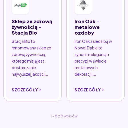
Sklep ze zdrową
Iron Oak -
żywnością -
metalowe
Stacja Bio
ozdoby
Stacja Bio to
Iron Oak z siedzibą w
renomowany sklep ze
Nowej Dębie to
zdrową żywnością,
synonim elegancji i
którego misją jest
precyzji w świecie
dostarczanie
metalowych
najwyższej jakości...
dekoracji....
SZCZEGÓŁY
SZCZEGÓŁY
1 - 8 z 8 wpisów