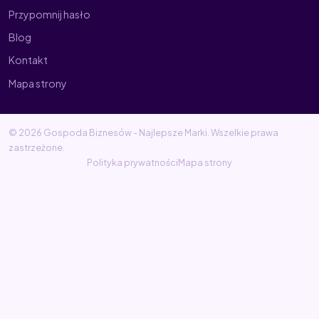
Przypomnij hasło
Blog
Kontakt
Mapa strony
© 2026 Gospoda Biznesów - Najlepsze Marki. Wszelkie prawa
zastrzeżone.
Polityka prywatności
Mapa strony