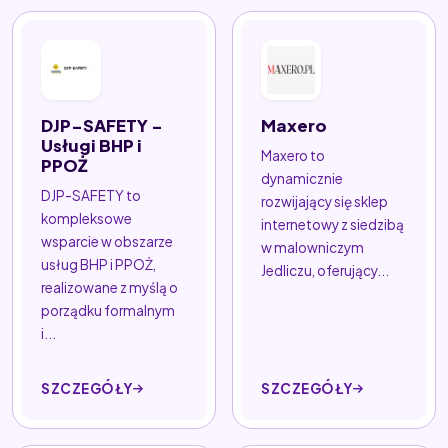
DJP-SAFETY -
Maxero
Usługi BHP i
Maxero to
PPOŻ
dynamicznie
DJP-SAFETY to
rozwijający się sklep
kompleksowe
internetowy z siedzibą
wsparcie w obszarze
w malowniczym
usług BHP i PPOŻ,
Jedliczu, oferujący...
realizowane z myślą o
porządku formalnym
i...
SZCZEGÓŁY
SZCZEGÓŁY