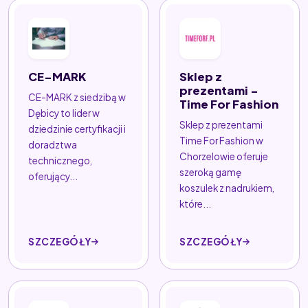
CE-MARK
Sklep z
prezentami -
CE-MARK z siedzibą w
Time For Fashion
Dębicy to lider w
Sklep z prezentami
dziedzinie certyfikacji i
Time For Fashion w
doradztwa
Chorzelowie oferuje
technicznego,
szeroką gamę
oferujący...
koszulek z nadrukiem,
które...
SZCZEGÓŁY
SZCZEGÓŁY